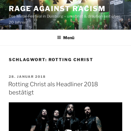
Zum
RAGE AGAINST RACISM
Inhalt
Das Metal-Festival in Duisburg – umsonst & draußen seit über
springen
20 Jahren!
Menü
SCHLAGWORT:
ROTTING CHRIST
VERÖFFENTLICHT
28. JANUAR 2018
AM
Rotting Christ als Headliner 2018
bestätigt