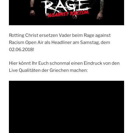
Rotting Christ ersetzen Vader beim Rage against
Racism Open Air als Headliner am Samstag, dem
02.06.2018!
Hier könnt Ihr Euch schonmal einen Eindruck von den
Live Qualitäten der Griechen machen: